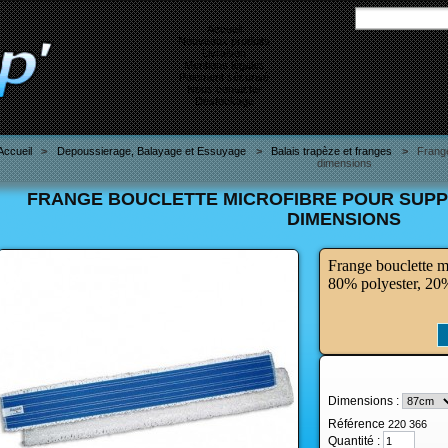
Accueil
Nouveaux produits
Livraison
Mentions légales
Paiement sécurisé
Nous contacter
Destockage
Accueil
>
Depoussierage, Balayage et Essuyage
>
Balais trapèze et franges
>
Frange
dimensions
FRANGE BOUCLETTE MICROFIBRE POUR SUP
DIMENSIONS
Frange bouclette m
80% polyester, 20
Dimensions :
Référence
220 366
Quantité :