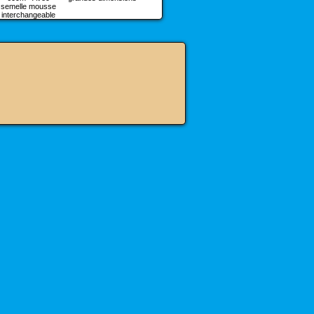
semelle mousse
systè
interchangeable
balay