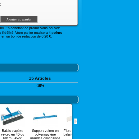
k
En achetant ce produit vous pouvez
 fidélité
. Votre panier totalisera
4 points
 en un bon de réduction de 0,20 €.
15 Articles
-15%
Balais trapèze
Support velcro en
Fibre abrasive pour
Frange velcro coton
Balai 
velcro en 40 ou
polypropylène
balai trapèze velcro
en 30, 40 ou 60cm
en 30,
60cm - Avec
grandes dimensions
Artic