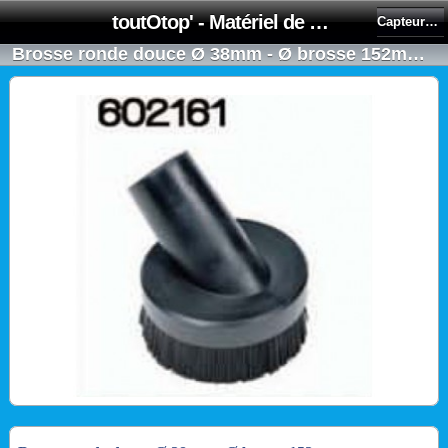
toutOtop' - Matériel de nettoyage, produit d'entretien, lubrifiant pour professionnel et particulier
Capteurs, suceurs, brosses (Application poussieres)
Brosse ronde douce Ø 38mm ‐ Ø brosse 152mm - NUMATIC