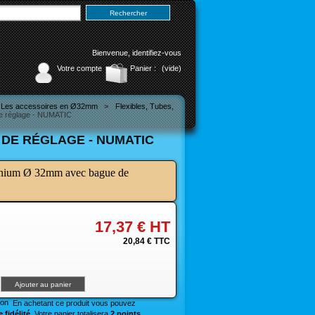
Bienvenue,
identifiez-vous
Votre compte
Panier :
(vide)
Les accessoires en Ø32mm
>
Flexibles, Tubes,
e réglage - NUMATIC
DE RÉGLAGE - NUMATIC
nium Ø 32mm avec bague de
17,37 €
HT
20,84 €
TTC
En achetant ce produit vous pouvez
 fidélité
. Votre panier totalisera
2 points