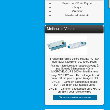
Payez par CB via Paypal
Cheque
Virement
Mandat administratif
Meilleures Ventes
Frange microfibre velcro MICRO ACTIVA
pour balai trapèze en 30, 40 ou 60cm
Frange microfibre pour support lavage à
plat Speedy à languettes 40cm
MICROVELOURS 100% - Multifilament
Frange SPEEDY microfibre à languettes 40
cm ou 50 cm pour support lavage à plat
UNGER - Lame en caoutchouc souple
SOFT en 35cm pour raclette vitres
UNGER - Lame en caoutchouc durs HARD
en 35cm pour raclette vitres
Toutes les meilleures ventes