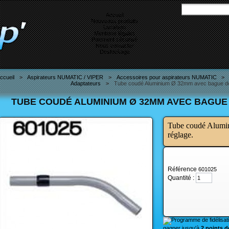
Accueil
Nouveaux produits
Livraison
Mentions légales
Paiement sécurisé
Nous contacter
Destockage
ccueil
>
Aspirateurs NUMATIC / VIPER
>
Accessoires pour aspirateurs NUMATIC
>
Adaptateurs
>
Tube coudé Aluminium Ø 32mm avec bague d
TUBE COUDÉ ALUMINIUM Ø 32MM AVEC BAGUE 
Tube coudé Alumi
réglage.
Référence
601025
Quantité :
gagner jusqu'à
2 points de