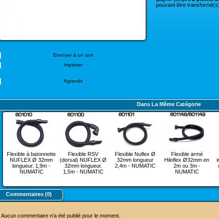
pouvant être transformé(s)
Envoyer à un ami
Imprimer
Agrandir
Dans La Même Catégorie
Flexible à baïonnette
Flexible RSV
Flexible Nuflex Ø
Flexible armé
NUFLEX Ø 32mm
(dorsal) NUFLEX Ø
32mm longueur
Hiloflex Ø32mm en
i
longueur. 1,9m -
32mm longueur.
2,4m - NUMATIC
2m ou 3m -
NUMATIC
1,5m - NUMATIC
NUMATIC
Commentaires (0)
Aucun commentaire n'a été publié pour le moment.