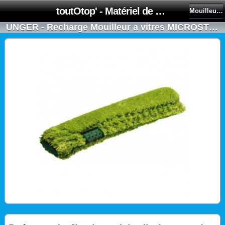
toutOtop' - Matériel de nettoyage, produit d'entretien, lubrifiant pour professionnel et particulier
Mouilleurs et Supports
UNGER - Recharge Mouilleur a vitres MICROSTRIP en 55cm