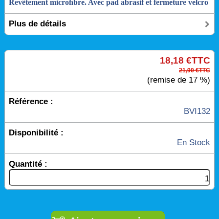
Revêtement microﬁbre. Avec pad abrasif et fermeture velcro
Plus de détails
18,18 €TTC
21,90 €TTC
(remise de 17 %)
Référence :
BVI132
Disponibilité :
En Stock
Quantité :