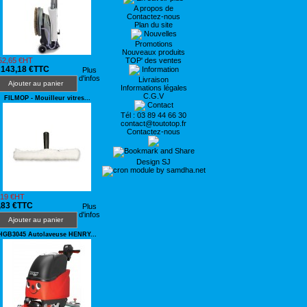
A propos de
Contactez-nous
Plan du site
Nouvelles
Promotions
Nouveaux produits
52,65 €HT
TOP' des ventes
 143,18 €TTC
Information
Plus
d'infos
Livraison
Ajouter au panier
Informations légales
C.G.V
FILMOP - Mouilleur vitres...
Contact
Tél : 03 89 44 66 30
contact@toutotop.fr
Contactez-nous
Design SJ
,19 €HT
,83 €TTC
Plus
d'infos
Ajouter au panier
HGB3045 Autolaveuse HENRY...