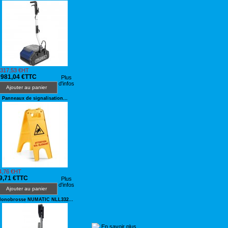
 317,53 €HT
 981,04 €TTC
Plus
d'infos
Ajouter au panier
Panneaux de signalisation...
4,76 €HT
9,71 €TTC
Plus
d'infos
Ajouter au panier
onobrosse NUMATIC NLL332...
En savoir plus