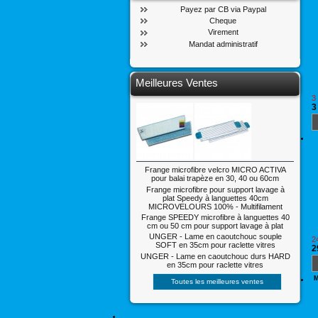
Payez par CB via Paypal
Cheque
Virement
Mandat administratif
Meilleures Ventes
3
3
Frange microfibre velcro MICRO ACTIVA
pour balai trapèze en 30, 40 ou 60cm
Frange microfibre pour support lavage à
plat Speedy à languettes 40cm
MICROVELOURS 100% - Multifilament
Frange SPEEDY microfibre à languettes 40
cm ou 50 cm pour support lavage à plat
UNGER - Lame en caoutchouc souple
2
SOFT en 35cm pour raclette vitres
2
UNGER - Lame en caoutchouc durs HARD
en 35cm pour raclette vitres
M
Toutes les meilleures ventes