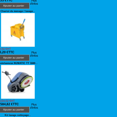
,53 €TTC
Plus
d'infos
Ajouter au panier
Chariot de menage / lavage...
8,50 €HT
6,20 €TTC
Plus
d'infos
Ajouter au panier
utolaveuse NUMATIC TT 1840...
 154,02 €HT
 584,82 €TTC
Plus
d'infos
Ajouter au panier
Kit lavage nettoyage...