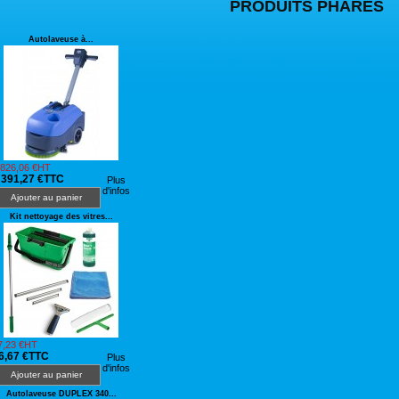
PRODUITS PHARES
Autolaveuse à...
 826,06 €HT
 391,27 €TTC
Plus
d'infos
Ajouter au panier
Kit nettoyage des vitres...
7,23 €HT
6,67 €TTC
Plus
d'infos
Ajouter au panier
Autolaveuse DUPLEX 340...