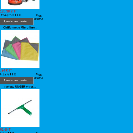
 128,38 €HT
 754,05 €TTC
Plus
d'infos
Ajouter au panier
Chiffonnette Microfibre...
1,94 €HT
4,32 €TTC
Plus
d'infos
Ajouter au panier
raclette UNGER vitres...
,61 €HT