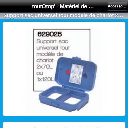
toutOtop' - Matériel de nettoyage, produit d'entretien, lubrifiant pour professionnel et particulier
Accessoires communs
Support sac universel tout modèle de chariot 2x70L ou 1x120L - NUMATIC