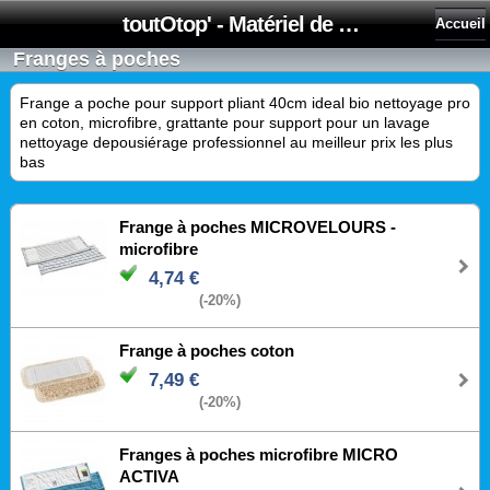
toutOtop' - Matériel de nettoyage, produit d'entretien, lubrifiant pour professionnel et particulier
Accueil
Franges à poches
Frange a poche pour support pliant 40cm ideal bio nettoyage pro
en coton, microfibre, grattante pour support pour un lavage
nettoyage depousiérage professionnel au meilleur prix les plus
bas
Frange à poches MICROVELOURS -
microfibre
4,74 €
(-20%)
Frange à poches coton
7,49 €
(-20%)
Franges à poches microfibre MICRO
ACTIVA