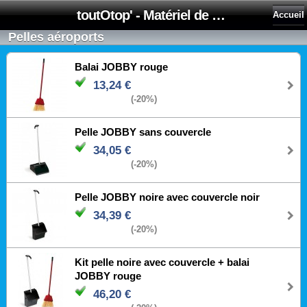
toutOtop' - Matériel de nettoyage, produit d'entretien, lubrifiant pour professionnel et particulier
Accueil
Pelles aéroports
Balai JOBBY rouge
13,24 €
(-20%)
Pelle JOBBY sans couvercle
34,05 €
(-20%)
Pelle JOBBY noire avec couvercle noir
34,39 €
(-20%)
Kit pelle noire avec couvercle + balai
JOBBY rouge
46,20 €