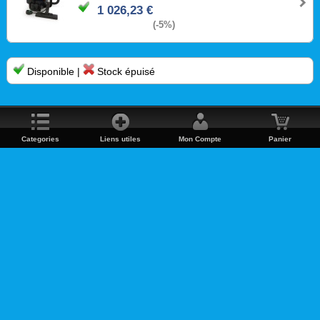
1 026,23 €
(-5%)
Disponible |
Stock épuisé
Categories
Liens utiles
Mon Compte
Panier