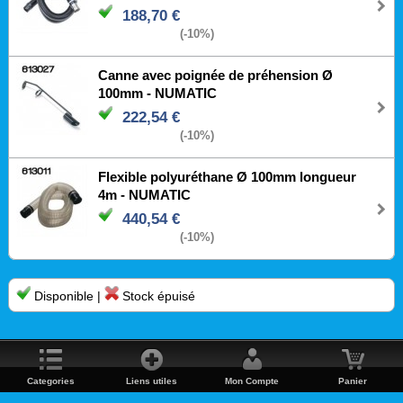
188,70 €
(-10%)
Canne avec poignée de préhension Ø
100mm - NUMATIC
222,54 €
(-10%)
Flexible polyuréthane Ø 100mm longueur
4m - NUMATIC
440,54 €
(-10%)
Disponible |
Stock épuisé
Categories
Liens utiles
Mon Compte
Panier