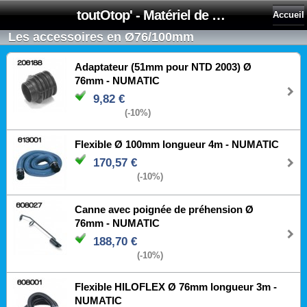
toutOtop' - Matériel de nettoyage, produit d'entretien, lubrifiant pour professionnel et particulier
Accueil
Les accessoires en Ø76/100mm
Adaptateur (51mm pour NTD 2003) Ø
76mm - NUMATIC
9,82 €
(-10%)
Flexible Ø 100mm longueur 4m - NUMATIC
170,57 €
(-10%)
Canne avec poignée de préhension Ø
76mm - NUMATIC
188,70 €
(-10%)
Flexible HILOFLEX Ø 76mm longueur 3m -
NUMATIC