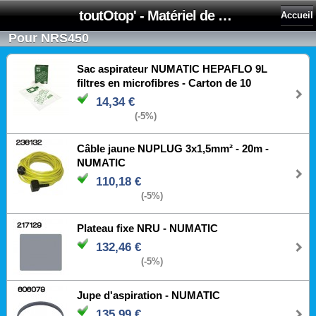
toutOtop' - Matériel de nettoyage, produit d'entretien, lubrifiant pour professionnel et particulier
Accueil
Pour NRS450
Sac aspirateur NUMATIC HEPAFLO 9L
filtres en microfibres - Carton de 10
14,34 €
(-5%)
Câble jaune NUPLUG 3x1,5mm² ‐ 20m -
NUMATIC
110,18 €
(-5%)
Plateau fixe NRU - NUMATIC
132,46 €
(-5%)
Jupe d'aspiration - NUMATIC
135,99 €