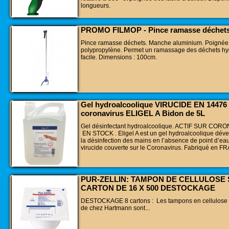
longueurs.
PROMO FILMOP - Pince ramasse déchet
Pince ramasse déchets. Manche aluminium. Poignée 
polypropylène. Permet un ramassage des déchets hy
facile. Dimensions : 100cm.
Gel hydroalcoolique VIRUCIDE EN 14476 
coronavirus ELIGEL A Bidon de 5L
Gel désinfectant hydroalcoolique. ACTIF SUR COR
EN STOCK . Eligel A est un gel hydroalcoolique dév
la désinfection des mains en l’absence de point d’eau.
virucide couverte sur le Coronavirus. Fabriqué en 
PUR-ZELLIN: TAMPON DE CELLULOSE 
CARTON DE 16 X 500 DESTOCKAGE
DESTOCKAGE 8 cartons : Les tampons en cellulose P
de chez Hartmann sont...