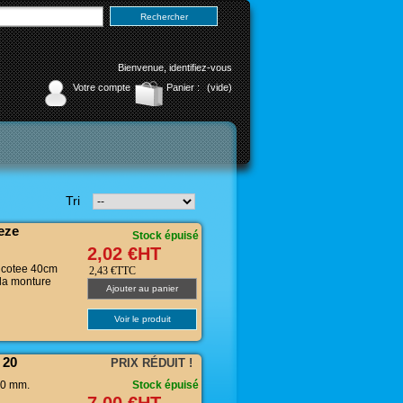
Bienvenue,
identifiez-vous
Votre compte
Panier :
(vide)
Tri
eze
Stock épuisé
2,02 €HT
ricotee 40cm
2,43 €TTC
 la monture
Ajouter au panier
Voir le produit
 20
PRIX RÉDUIT !
30 mm.
Stock épuisé
7,00 €HT