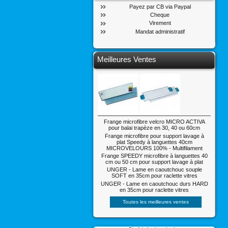
Payez par CB via Paypal
Cheque
Virement
Mandat administratif
Meilleures Ventes
Frange microfibre velcro MICRO ACTIVA
pour balai trapèze en 30, 40 ou 60cm
Frange microfibre pour support lavage à
plat Speedy à languettes 40cm
MICROVELOURS 100% - Multifilament
Frange SPEEDY microfibre à languettes 40
cm ou 50 cm pour support lavage à plat
UNGER - Lame en caoutchouc souple
SOFT en 35cm pour raclette vitres
UNGER - Lame en caoutchouc durs HARD
en 35cm pour raclette vitres
Toutes les meilleures ventes