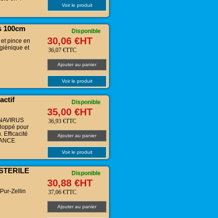
Voir le produit
s 100cm
Disponible
30,06 €HT
et pince en
giénique et
36,07 €TTC
Ajouter au panier
Voir le produit
actif
Disponible
35,00 €HT
ONAVIRUS
36,93 €TTC
eloppé pour
 Efficacité
Ajouter au panier
FRANCE
Voir le produit
STERILE
Disponible
30,88 €HT
ur-Zellin
37,06 €TTC
Ajouter au panier