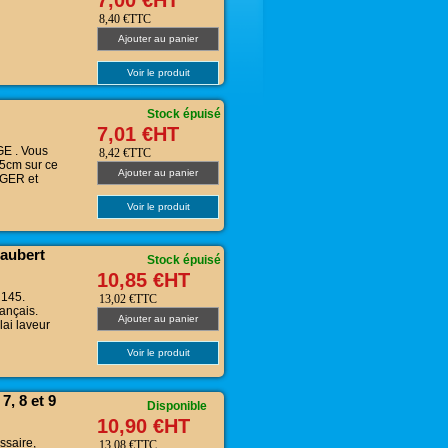
8,40 €TTC
Ajouter au panier
Voir le produit
Stock épuisé
7,01 €HT
GE . Vous
8,42 €TTC
25cm sur ce
Ajouter au panier
NGER et
Voir le produit
aubert
Stock épuisé
10,85 €HT
 145.
13,02 €TTC
ançais.
Ajouter au panier
ai laveur
Voir le produit
7, 8 et 9
Disponible
10,90 €HT
ssaire,
13,08 €TTC