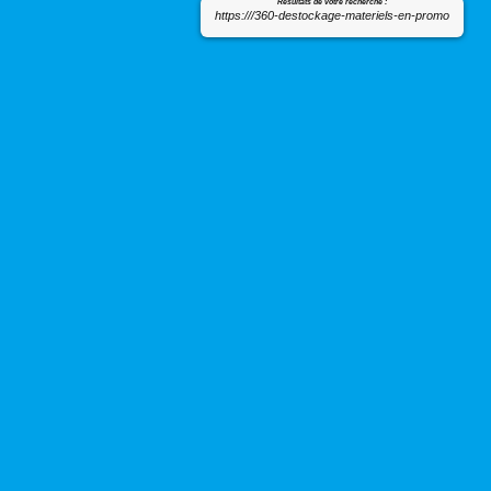
Résultats de votre recherche :
https:///360-destockage-materiels-en-promo