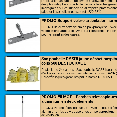
l’articulation assure un nettoyage / balayage humide 
des plafonds plus confortable . Pour utiliser les gazes
imprégnées sur ce support balai trapèze professionnel,
rajouter la semelle mousse ( ref : 220 221).
PROMO Support velcro articulation norm
PROMO Balai trapèze velcro en polypropylène. Avec 
velcro interchangeable. Avec pastilles rondes interc
pour le maintiendes gazes.
Sac poubelle DASRI jaune déchet hospital
colis 500 DESTOCKAGE
Destockage 24 cartons : Sac poubelle DASRI pour d
d'activités de soins à risques inféctieux mous (DASRI)
Caractéristiques garanties par la norme NFX30501 .
PROMO FILMOP - Perches telescopiques
aluminium en deux éléments
PROMO Perche télescopique 2x 1,50m en deux élém
aluminium. Pas de vis et poignée en polypropylène.
de vis italien.