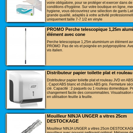
voire obligatoire, pour se protéger et exercer dans d
conditions d'hygiène. Sur votre boutique en ligne, me
hygiene, vous découvrirez une sélection de gants La
grande qualité, adaptés à votre activité professionnel
uniquement taille 7-7 1/2 en vinyle
PROMO Perche telescopique 1,25m alum
élément avec cone
Perche telescopique 1,25m aluminium un élément a
PROMO Pas de vis et poignée en polypropylène. Av
vis italien.
Distributeur papier toilette plat et roulea
Distributeur papier toilette plat et rouleau JVD en ABS
. Capot ABS blanc et châssis ABS gris. Fermeture séc
clé. Capacité : 2 paquets ou 1 rouleau domestique. Pr
changement facile des consommables. Visualisation 
en utilisation feuille à feuille.
Mouilleur NINJA UNGER a vitres 25cm
DESTOCKAGE
Mouilleur NINJA UNGER a vitres 25cm DESTOCKAGE
mouilleur avec pouvoir nettoyant optimal. Mélange de