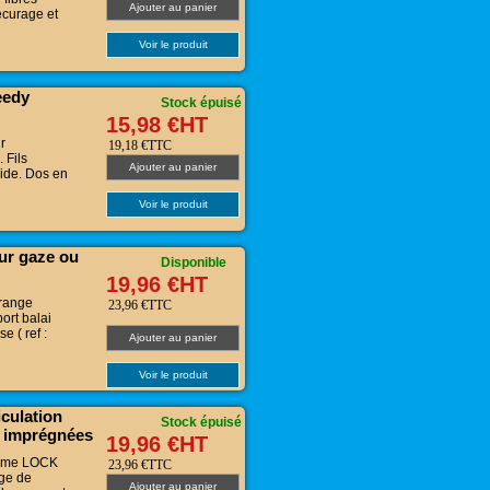
Ajouter au panier
écurage et
Voir le produit
eedy
Stock épuisé
15,98 €HT
r
19,18 €TTC
 Fils
Ajouter au panier
ide. Dos en
Voir le produit
our gaze ou
Disponible
19,96 €HT
frange
23,96 €TTC
ort balai
e ( ref :
Ajouter au panier
Voir le produit
culation
Stock épuisé
 imprégnées
19,96 €HT
tème LOCK
23,96 €TTC
age de
Ajouter au panier