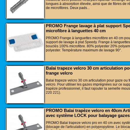
longues à absorption élevée, ainsi que de fibres de r
de microfibres. Deux pads...
PROMO Frange lavage à plat support Sp
microfibre à languettes 40 cm
PROMO Frange à languettes microfibre en 40 cm pou
support de lavage à plat Speedy. Frange à languettes.
bouclés 100% microfibre. 80% polyester 20% polyam
polyester. Température maximum de lavage 90°.
Balai trapeze velcro 30 cm articulation p
frange velcro
Balai trapeze velcro 30 cm articulation pour gaze ou 
velcro. Pour utiliser les gazes imprégnées sur ce supp
trapèze professionnel, il faut rajouter la semelle mouss
220 221).
PROMO Balai trapèze velcro en 40cm Arti
avec système LOCK pour balayage gazes
PROMO Balai trapeze velcro pro en 40 cm avec sys
(blocage de l'articulation) en polypropylène. Le bloc