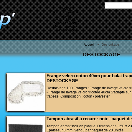
Accueil
Nouveaux produits
Livraison
Mentions légales
Paiement sécurisé
Nous contacter
Destockage
Accueil
>
Destockage
DESTOCKAGE
Frange velcro coton 40cm pour balai trap
DESTOCKAGE
Destockage 100 Franges : Frange de lavage velcro t
- Frange de lavage velcro tricotée 40cm S'adapte sur
trapeze .Composition : coton / polyester
Tampon abrasif à récurer noir - paquet de
Tampon abrasif noir en plaque. Dimensions: 150 x 2
Epaisseur 8 mm. Vendu par paquet de 20 unités.