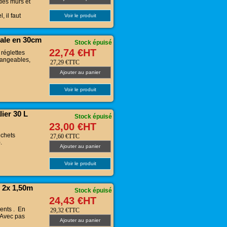
des murs et
 il faut
Voir le produit
ale en 30cm
Stock épuisé
22,74 €HT
réglettes
hangeables,
27,29 €TTC
Ajouter au panier
Voir le produit
ier 30 L
Stock épuisé
23,00 €HT
échets
27,60 €TTC
.
Ajouter au panier
Voir le produit
 2x 1,50m
Stock épuisé
24,43 €HT
ents . En
29,32 €TTC
 Avec pas
Ajouter au panier