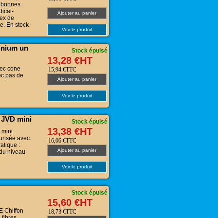
e bonnes
dical-
Ajouter au panier
tex de
le. En stock
Voir le produit
inium un
Stock épuisé
13,28 €HT
vec cone
15,94 €TTC
ec pas de
Ajouter au panier
Voir le produit
u JVD mini
Stock épuisé
13,38 €HT
 mini
urisée avec
16,06 €TTC
atique :
Ajouter au panier
du niveau
Voir le produit
Stock épuisé
15,60 €HT
 Chiffon
18,73 €TTC
 fibres