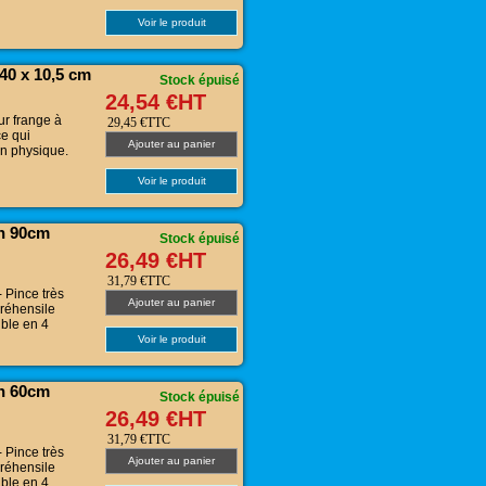
Voir le produit
40 x 10,5 cm
Stock épuisé
24,54 €HT
r frange à
29,45 €TTC
e qui
Ajouter au panier
on physique.
Voir le produit
en 90cm
Stock épuisé
26,49 €HT
31,79 €TTC
ince très
Ajouter au panier
préhensile
ible en 4
Voir le produit
en 60cm
Stock épuisé
26,49 €HT
31,79 €TTC
ince très
Ajouter au panier
préhensile
ible en 4