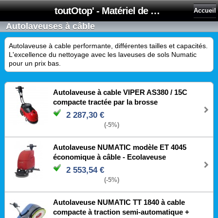
toutOtop' - Matériel de nettoyage, produit d'entretien, lubrifiant pour professionnel et particulier
Accueil
Autolaveuses à câble
Autolaveuse à cable performante, différentes tailles et capacités.
L'excellence du nettoyage avec les laveuses de sols Numatic
pour un prix bas.
Autolaveuse à cable VIPER AS380 / 15C
compacte tractée par la brosse
2 287,30 €
(-5%)
Autolaveuse NUMATIC modèle ET 4045
économique à câble - Ecolaveuse
2 553,54 €
(-5%)
Autolaveuse NUMATIC TT 1840 à cable
compacte à traction semi-automatique +