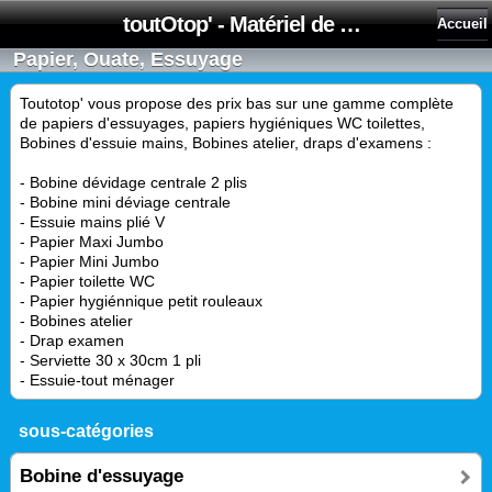
toutOtop' - Matériel de nettoyage, produit d'entretien, lubrifiant pour professionnel et particulier
Accueil
Papier, Ouate, Essuyage
Toutotop' vous propose des prix bas sur une gamme complète
de papiers d'essuyages, papiers hygiéniques WC toilettes,
Bobines d'essuie mains, Bobines atelier, draps d'examens :
- Bobine dévidage centrale 2 plis
- Bobine mini déviage centrale
- Essuie mains plié V
- Papier Maxi Jumbo
- Papier Mini Jumbo
- Papier toilette WC
- Papier hygiénnique petit rouleaux
- Bobines atelier
- Drap examen
- Serviette 30 x 30cm 1 pli
- Essuie-tout ménager
sous-catégories
Bobine d'essuyage