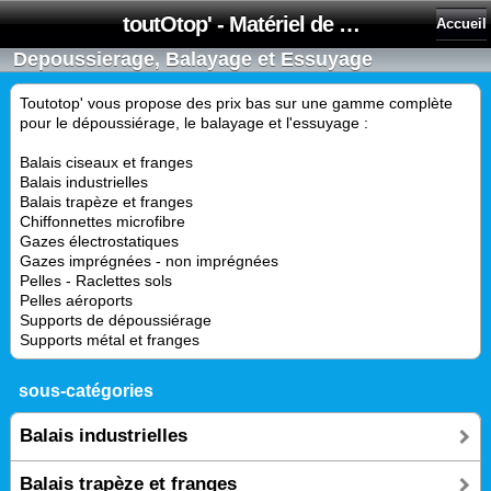
toutOtop' - Matériel de nettoyage, produit d'entretien, lubrifiant pour professionnel et particulier
Accueil
Depoussierage, Balayage et Essuyage
Toutotop' vous propose des prix bas sur une gamme complète
pour le dépoussiérage, le balayage et l'essuyage :
Balais ciseaux et franges
Balais industrielles
Balais trapèze et franges
Chiffonnettes microfibre
Gazes électrostatiques
Gazes imprégnées - non imprégnées
Pelles - Raclettes sols
Pelles aéroports
Supports de dépoussiérage
Supports métal et franges
sous-catégories
Balais industrielles
Balais trapèze et franges