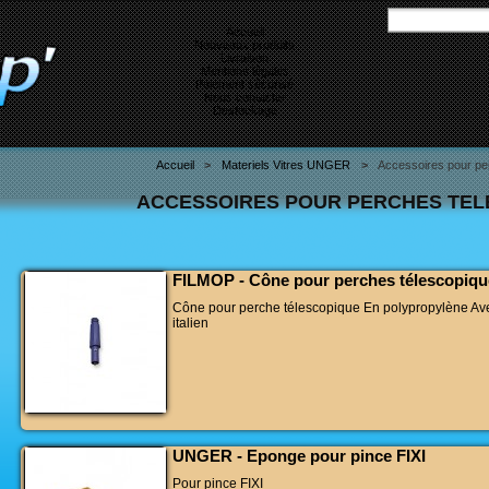
Accueil
Nouveaux produits
Livraison
Mentions légales
Paiement sécurisé
Nous contacter
Destockage
Accueil
>
Materiels Vitres UNGER
>
Accessoires pour pe
ACCESSOIRES POUR PERCHES TEL
FILMOP - Cône pour perches télescopiqu
Cône pour perche télescopique En polypropylène Ave
italien
UNGER - Eponge pour pince FIXI
Pour pince FIXI