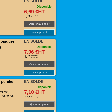
EN SOLDE !
Disponible
6,69 €HT
8,03 €TTC
Ajouter au panier
Voir le produit
scopiques
EN SOLDE !
Disponible
t
7,06 €HT
8,47 €TTC
Ajouter au panier
Voir le produit
r perche
EN SOLDE !
Disponible
7,10 €HT
fileté,
 les toiles
8,52 €TTC
Ajouter au panier