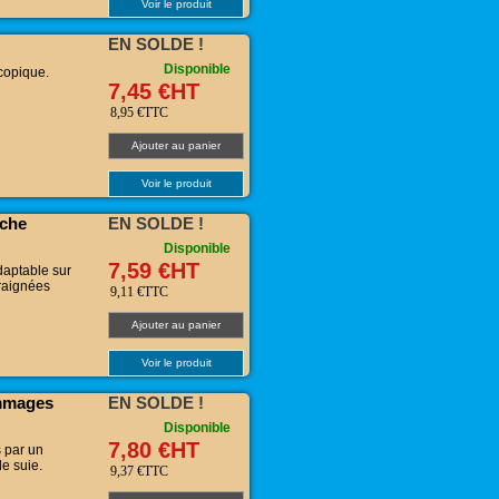
Voir le produit
EN SOLDE !
Disponible
copique.
7,45 €HT
8,95 €TTC
Ajouter au panier
Voir le produit
rche
EN SOLDE !
Disponible
7,59 €HT
daptable sur
araignées
9,11 €TTC
Ajouter au panier
Voir le produit
ommages
EN SOLDE !
Disponible
7,80 €HT
 par un
de suie.
9,37 €TTC