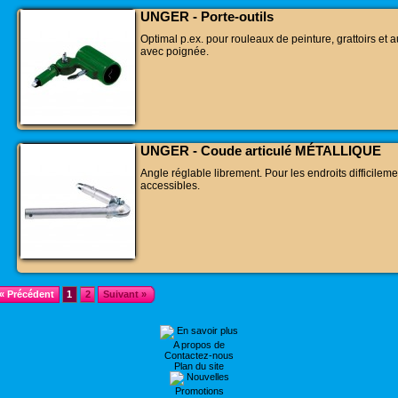
UNGER - Porte-outils
Optimal p.ex. pour rouleaux de peinture, grattoirs et a
avec poignée.
UNGER - Coude articulé MÉTALLIQUE
Angle réglable librement. Pour les endroits difficileme
accessibles.
« Précédent
1
2
Suivant »
En savoir plus
A propos de
Contactez-nous
Plan du site
Nouvelles
Promotions