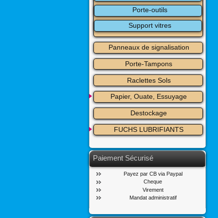
Porte-outils
Support vitres
Panneaux de signalisation
Porte-Tampons
Raclettes Sols
Papier, Ouate, Essuyage
Destockage
FUCHS LUBRIFIANTS
Paiement Sécurisé
Payez par CB via Paypal
Cheque
Virement
Mandat administratif