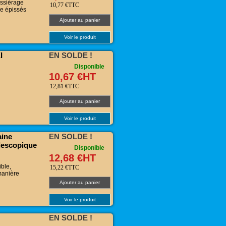
ussiérage
10,77 €TTC
se épissés
Ajouter au panier
Voir le produit
I
EN SOLDE !
Disponible
10,67 €HT
12,81 €TTC
Ajouter au panier
Voir le produit
aine
EN SOLDE !
lescopique
Disponible
12,68 €HT
ible,
15,22 €TTC
manière
Ajouter au panier
Voir le produit
EN SOLDE !