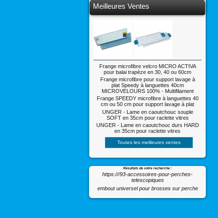
Meilleures Ventes
Frange microfibre velcro MICRO ACTIVA
pour balai trapèze en 30, 40 ou 60cm
Frange microfibre pour support lavage à
plat Speedy à languettes 40cm
MICROVELOURS 100% - Multifilament
Frange SPEEDY microfibre à languettes 40
cm ou 50 cm pour support lavage à plat
UNGER - Lame en caoutchouc souple
SOFT en 35cm pour raclette vitres
UNGER - Lame en caoutchouc durs HARD
en 35cm pour raclette vitres
Toutes les meilleures ventes
Résultats de votre recherche :
https:///93-accessoires-pour-perches-
telescopiques
embout universel pour brosses sur perche