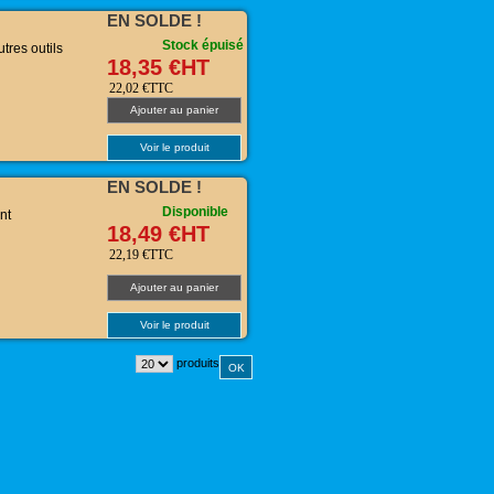
EN SOLDE !
Stock épuisé
utres outils
18,35 €HT
22,02 €TTC
Ajouter au panier
Voir le produit
EN SOLDE !
Disponible
nt
18,49 €HT
22,19 €TTC
Ajouter au panier
Voir le produit
produits