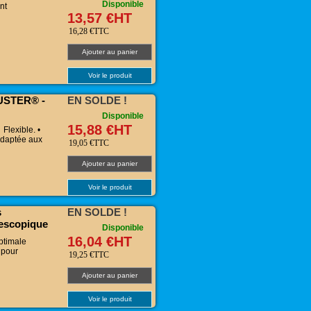
Disponible
nt
13,57 €HT
16,28 €TTC
Ajouter au panier
Voir le produit
DUSTER® -
EN SOLDE !
Disponible
15,88 €HT
Flexible. •
Adaptée aux
19,05 €TTC
Ajouter au panier
Voir le produit
s
EN SOLDE !
escopique
Disponible
16,04 €HT
Optimale
 pour
19,25 €TTC
Ajouter au panier
Voir le produit