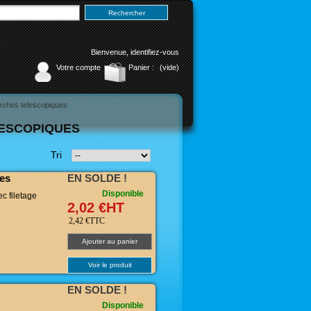
Bienvenue,
identifiez-vous
Votre compte
Panier :
(vide)
rches telescopiques
ESCOPIQUES
Tri
es
EN SOLDE !
Disponible
c filetage
2,02 €HT
2,42 €TTC
Ajouter au panier
Voir le produit
EN SOLDE !
Disponible