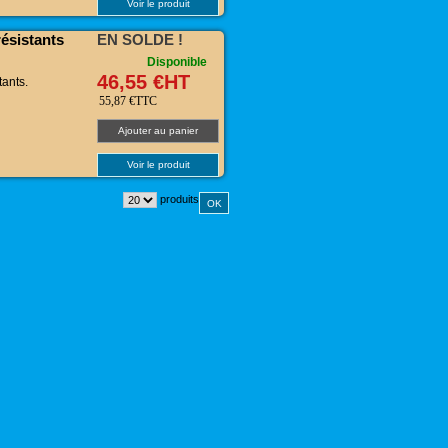
Voir le produit
ésistants
EN SOLDE !
Disponible
46,55 €HT
tants.
55,87 €TTC
Ajouter au panier
Voir le produit
produits