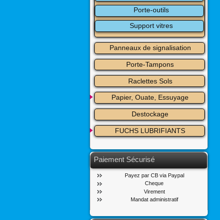
Porte-outils
Support vitres
Panneaux de signalisation
Porte-Tampons
Raclettes Sols
Papier, Ouate, Essuyage
Destockage
FUCHS LUBRIFIANTS
Paiement Sécurisé
Payez par CB via Paypal
Cheque
Virement
Mandat administratif