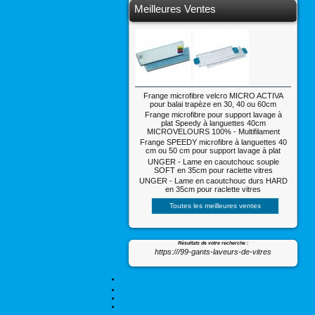
Meilleures Ventes
Frange microfibre velcro MICRO ACTIVA
pour balai trapèze en 30, 40 ou 60cm
Frange microfibre pour support lavage à
plat Speedy à languettes 40cm
MICROVELOURS 100% - Multifilament
Frange SPEEDY microfibre à languettes 40
cm ou 50 cm pour support lavage à plat
UNGER - Lame en caoutchouc souple
SOFT en 35cm pour raclette vitres
UNGER - Lame en caoutchouc durs HARD
en 35cm pour raclette vitres
Toutes les meilleures ventes
Résultats de votre recherche :
https:///99-gants-laveurs-de-vitres