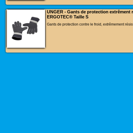
UNGER - Gants de protection extrêment r
ERGOTEC® Taille S
Gants de protection contre le froid, extrêmement résis