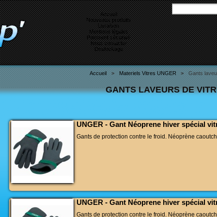
Accueil
Nouveaux produits
Livraison
Mentions légales
Paiement sécurisé
Nous contacter
Destockage
Accueil
>
Materiels Vitres UNGER
>
Gants laveu
GANTS LAVEURS DE VIT
UNGER - Gant Néoprene hiver spécial vitri
Gants de protection contre le froid. Néoprène caoutch
UNGER - Gant Néoprene hiver spécial vitri
Gants de protection contre le froid. Néoprène caoutch