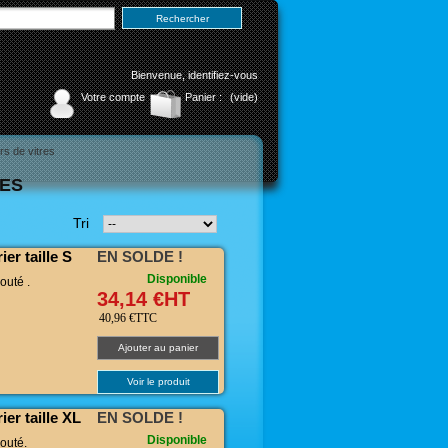
Bienvenue,
identifiez-vous
Votre compte
Panier :
(vide)
rs de vitres
RES
Tri
er taille S
EN SOLDE !
Disponible
outé .
34,14 €HT
40,96 €TTC
Ajouter au panier
Voir le produit
er taille XL
EN SOLDE !
Disponible
outé.