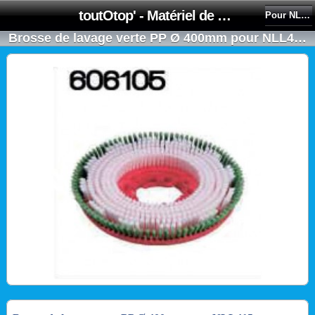
toutOtop' - Matériel de nettoyage, produit d'entretien, lubrifiant pour professionnel et particulier
Pour NLL332
Brosse de lavage verte PP Ø 400mm pour NLL415 - NUMATIC