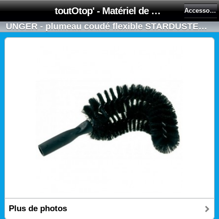
toutOtop' - Matériel de nettoyage, produit d'entretien, lubrifiant pour professionnel et particulier
Accessoires pour perches telescopiques
UNGER - plumeau coudé flexible STARDUSTER® - S'adapte sur perche télescopique
Plus de photos