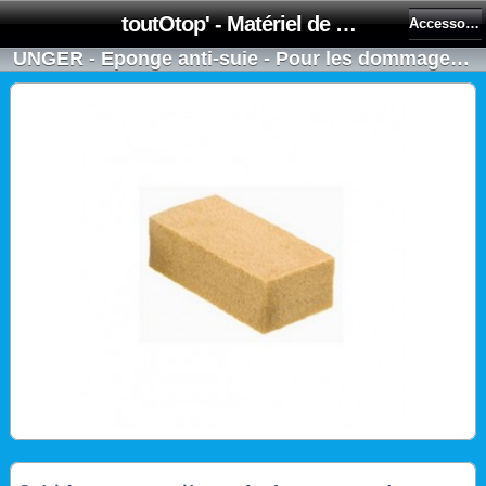
toutOtop' - Matériel de nettoyage, produit d'entretien, lubrifiant pour professionnel et particulier
Accessoires pour perches telescopiques
UNGER - Eponge anti-suie - Pour les dommages causés par un incendie