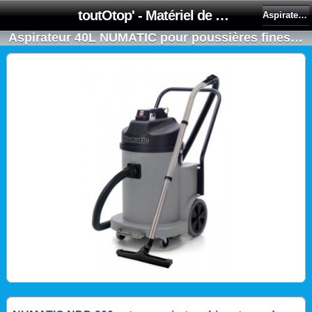
toutOtop' - Matériel de nettoyage, produit d'entretien, lubrifiant pour professionnel et particulier
Aspirateurs industriels
Aspirateur 40L NUMATIC pour poussières fines (ciment, bois, plâtre,...) NDD 900 bi-moteurs