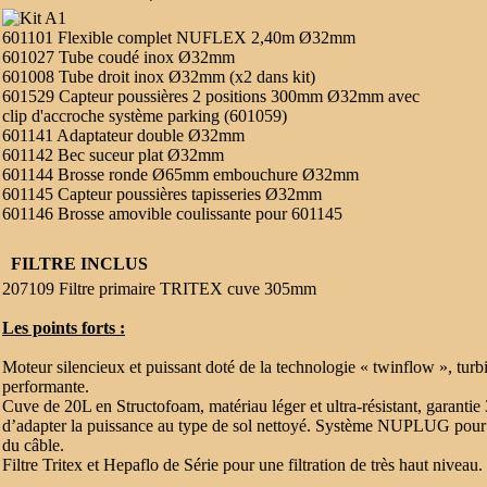
601101 Flexible complet NUFLEX 2,40m Ø32mm
601027 Tube coudé inox Ø32mm
601008 Tube droit inox Ø32mm (x2 dans kit)
601529 Capteur poussières 2 positions 300mm Ø32mm avec
clip d'accroche système parking (601059)
601141 Adaptateur double Ø32mm
601142 Bec suceur plat Ø32mm
601144 Brosse ronde Ø65mm embouchure Ø32mm
601145 Capteur poussières tapisseries Ø32mm
601146 Brosse amovible coulissante pour 601145
FILTRE INCLUS
207109 Filtre primaire TRITEX cuve 305mm
Les points forts :
Moteur silencieux et puissant doté de la technologie « twinflow », turb
performante.
Cuve de 20L en Structofoam, matériau léger et ultra-résistant, garantie
d’adapter la puissance au type de sol nettoyé. Système NUPLUG pour 
du câble.
Filtre Tritex et Hepaflo de Série pour une filtration de très haut niveau.