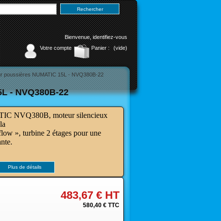
Bienvenue,
identifiez-vous
Votre compte
Panier :
(vide)
ur poussières NUMATIC 15L - NVQ380B-22
L - NVQ380B-22
IC NVQ380B, moteur silencieux
la
flow »,
turbine 2 étages pour une
nte.
Plus de détails
483,67 €
HT
580,40 €
TTC