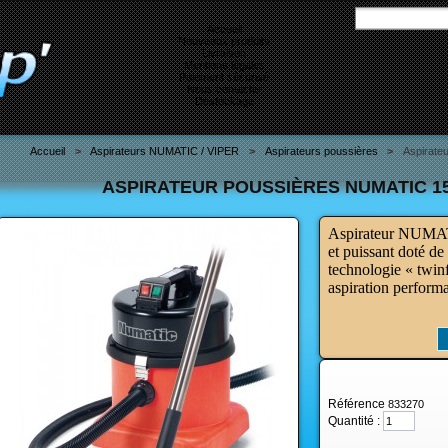
Accueil
Nouveaux produits
Livraison
Mentions légales
Paiement sécurisé
Nous contacter
Destockage
Accueil
>
Aspirateurs NUMATIC / VIPER
>
Aspirateurs poussières
>
Aspirate
ASPIRATEUR POUSSIÈRES NUMATIC 15
Aspirateur NUMAT
et puissant doté de 
technologie « twin
aspiration performa
Référence
833270
Quantité :