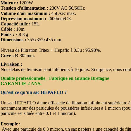
Moteur :
1200W
Tension d'alimentation :
230V AC 50/60Hz
Volume d'air maximum :
45L/sec max.
Dépression maximum :
2600mm/CE.
Capacité utile :
15L.
Câble :
10m.
Poids :
7.8 Kg
Dimensions :
355x355x435 mm
Niveau de Filtration Tritex + Hepaflo à 0,3u : 95.98%.
Cuve :
Ø 305mm.
Livraison :
Nos délais de livraison sont inférieurs à 10 jours. Si urgence, nous cont
Qualité professionnelle - Fabriqué en Grande Bretagne
GARANTIE 2 ANS
.
Qu’est-ce qu’un sac HEPAFLO ?
Un sac HEPAFLO à une efficacité de filtration infiniment supérieure à
notamment sur des particules de poussières inférieures à 1 micron (pour 
particule est située entre 0.1 et 1 micron).
Exemple
:
Avec une particule de 0.3 micron, un sac papiers a une capacité de filt