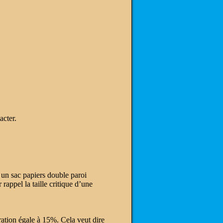
acter.
 un sac papiers double paroi
rappel la taille critique d’une
ration égale à 15%. Cela veut dire