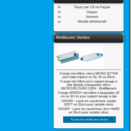
Payez par CB via Paypal
Cheque
Virement
Mandat administratif
Meilleures Ventes
Frange microfibre velcro MICRO ACTIVA
pour balai trapèze en 30, 40 ou 60cm
Frange microfibre pour support lavage à
plat Speedy à languettes 40cm
MICROVELOURS 100% - Multifilament
Frange SPEEDY microfibre à languettes 40
cm ou 50 cm pour support lavage à plat
UNGER - Lame en caoutchouc souple
SOFT en 35cm pour raclette vitres
UNGER - Lame en caoutchouc durs HARD
en 35cm pour raclette vitres
Toutes les meilleures ventes