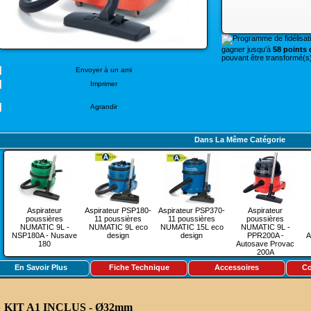
gagner jusqu'à
58 points d
pouvant être transformé(s)
Envoyer à un ami
Imprimer
Agrandir
Dans La Même Catégorie
Aspirateur
Aspirateur PSP180-
Aspirateur PSP370-
Aspirateur
poussières
11 poussières
11 poussières
poussières
NUMATIC 9L -
NUMATIC 9L eco
NUMATIC 15L eco
NUMATIC 9L -
NSP180A - Nusave
design
design
PPR200A -
A
180
Autosave Provac
200A
En Savoir Plus
Fiche Technique
Accessoires
Co
KIT A1 INCLUS - Ø32mm