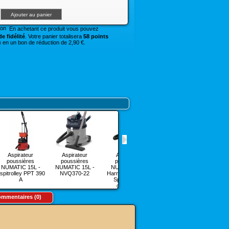
En achetant ce produit vous pouvez
e fidélité
. Votre panier totalisera
58 points
 en un bon de réduction de 2,90 €.
Aspirateur
Aspirateur
Aspirateur
Aspirateur
A
poussières
poussières
poussières
poussières
po
NUMATIC 15L -
NUMATIC 15L -
NUMATIC 9L -
NUMATIC 9L -
silenc
spitrolley PPT 390
NVQ370-22
Harry HHR200A -
NVQ200-22
9L -
A
Spécial poils
d'animaux
mmentaires (0)