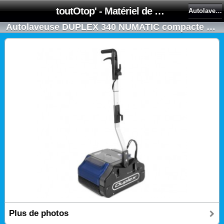
toutOtop' - Matériel de nettoyage, produit d'entretien, lubrifiant pour professionnel et particulier
Autolaveuse Duplex Numatic
Autolaveuse DUPLEX 340 NUMATIC compacte à rouleaux tous types de sols et moquettes
Plus de photos