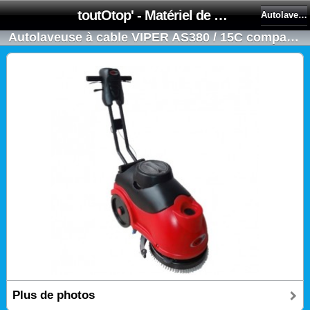
toutOtop' - Matériel de nettoyage, produit d'entretien, lubrifiant pour professionnel et particulier
Autolaveuses à câble
Autolaveuse à cable VIPER AS380 / 15C compacte tractée par la brosse
Plus de photos