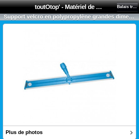
toutOtop' - Matériel de nettoyage, produit d'entretien, lubrifiant pour professionnel et particulier
Balais trapèze et franges
Support velcro en polypropylène grandes dimensions
Plus de photos