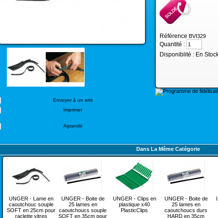
Référence
BVI329
Quantité :
Disponiblité :
En Stoc
Envoyer à un ami
Imprimer
Agrandir
Dans La Même Catégorie
UNGER - Lame en
UNGER - Boite de
UNGER - Clips en
UNGER - Boite de
caoutchouc souple
25 lames en
plastique x40
25 lames en
SOFT en 25cm pour
caoutchoucs souple
PlasticClips
caoutchoucs durs
raclette vitres
SOFT en 35cm pour
HARD en 35cm