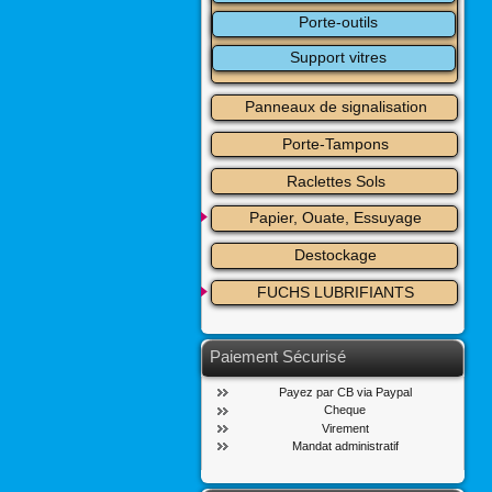
Porte-outils
Support vitres
Panneaux de signalisation
Porte-Tampons
Raclettes Sols
Papier, Ouate, Essuyage
Destockage
FUCHS LUBRIFIANTS
Paiement Sécurisé
Payez par CB via Paypal
Cheque
Virement
Mandat administratif