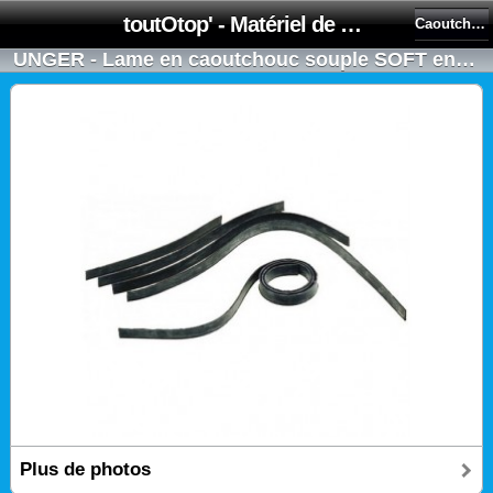
toutOtop' - Matériel de nettoyage, produit d'entretien, lubrifiant pour professionnel et particulier
Caoutchoucs - Clips
UNGER - Lame en caoutchouc souple SOFT en 105cm pour raclette vitres
Plus de photos