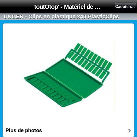
toutOtop' - Matériel de nettoyage, produit d'entretien, lubrifiant pour professionnel et particulier
Caoutchoucs - Clips
UNGER - Clips en plastique x40 PlasticClips
Plus de photos