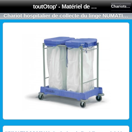
toutOtop' - Matériel de nettoyage, produit d'entretien, lubrifiant pour professionnel et particulier
Chariots de collecte du linge
Chariot hospitalier de collecte du linge NUMATIC LLM 2100 - 2 x 100L