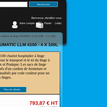
Bienvenue,
identifiez-vous
Votre compte
Panier :
(vide)
de collecte du linge NUMATIC LLM 4100 - 4 x 100L
ATIC LLM 4100 - 4 X 100L
chariot hospitalier à linge
r le transport et le tri du linge à
 et Pratique: Les sacs de linge
pés d'un cordon de fermeture et
nnalisés par code couleur pour un
s linges
.
Plus de détails
793,87 €
HT