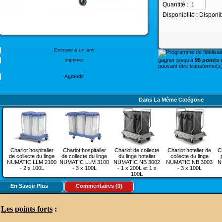
Quantité :
Disponiblité :
Disponi
Envoyer à un ami
gagner jusqu'à
95 points d
Imprimer
pouvant être transformé(s)
Agrandir
Dans La Même Catégorie
Chariot hospitalier
Chariot hospitalier
Chariot de collecte
Chariot hotelier de
Ch
de collecte du linge
de collecte du linge
du linge hotelier
collecte du linge
NUMATIC LLM 2100
NUMATIC LLM 3100
NUMATIC NB 3002
NUMATIC NB 3003
N
- 2 x 100L
- 3 x 100L
- 1 x 200L et 1 x
- 3 x 100L
100L
En Savoir Plus
Commentaires (0)
Les points forts
: