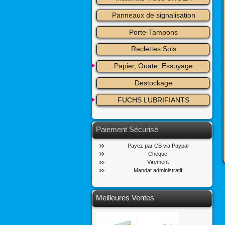
Panneaux de signalisation
Porte-Tampons
Raclettes Sols
Papier, Ouate, Essuyage
Destockage
FUCHS LUBRIFIANTS
Paiement Sécurisé
Payez par CB via Paypal
Cheque
Virement
Mandat administratif
Meilleures Ventes