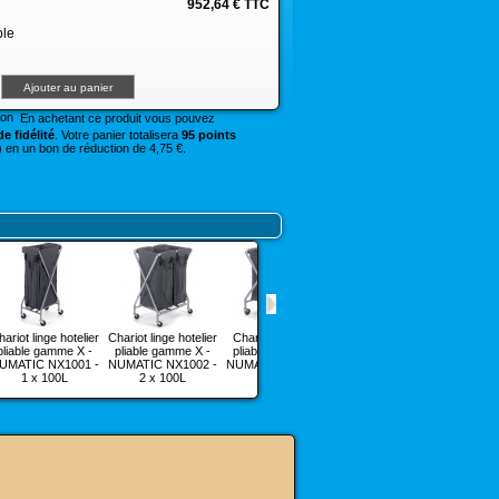
952,64 €
TTC
ble
En achetant ce produit vous pouvez
e fidélité
. Votre panier totalisera
95 points
 en un bon de réduction de 4,75 €.
ariot linge hotelier
Chariot linge hotelier
Chariot linge hotel
Chariot à linge hotel
pliable gamme X -
pliable gamme X -
pliable gamme X -
pliable gamme X -
UMATIC NX1001 -
NUMATIC NX1002 -
NUMATIC NX1501 -
NUMATIC NX2001 -
1 x 100L
2 x 100L
1 x 150L
1 x 200L