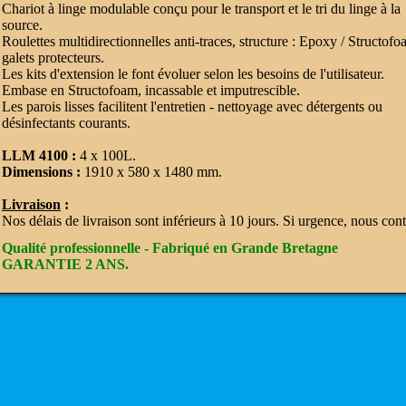
Chariot à linge modulable conçu pour le transport et le tri du linge à la
source
.
Roulettes multidirectionnelles anti-traces, structure : Epoxy / Structofo
galets protecteurs.
Les kits d'extension le font évoluer selon les besoins de l'utilisateur.
Embase en Structofoam, incassable et imputrescible.
Les parois lisses facilitent l'entretien - nettoyage avec détergents ou
désinfectants courants.
LLM 4100 :
4 x 100L.
Dimensions :
1910 x 580 x 1480 mm.
Livraison
:
Nos délais de livraison sont inférieurs à 10 jours. Si urgence, nous cont
Qualité professionnelle - Fabriqué en Grande Bretagne
GARANTIE 2 ANS
.