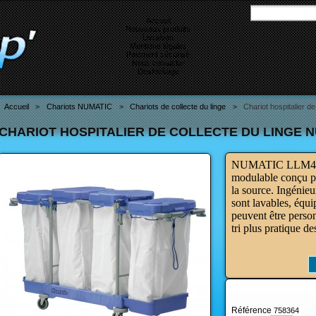
Accueil
Nouveaux produits
Livraison
Mentions légales
Paiement sécurisé
Nous contacter
Destockage
Accueil
>
Chariots NUMATIC
>
Chariots de collecte du linge
>
Chariot hospitalier 
CHARIOT HOSPITALIER DE COLLECTE DU LINGE NUM
NUMATIC LLM4100 
modulable conçu pou
la source.
Ingénieux
sont lavables, équi
peuvent être perso
tri plus pratique de
Référence
758364