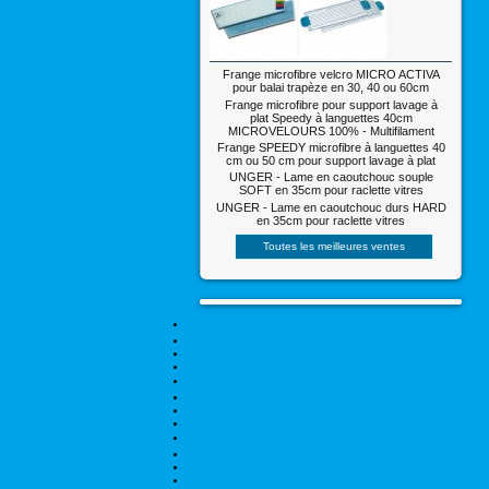
Frange microfibre velcro MICRO ACTIVA
pour balai trapèze en 30, 40 ou 60cm
Frange microfibre pour support lavage à
plat Speedy à languettes 40cm
MICROVELOURS 100% - Multifilament
Frange SPEEDY microfibre à languettes 40
cm ou 50 cm pour support lavage à plat
UNGER - Lame en caoutchouc souple
SOFT en 35cm pour raclette vitres
UNGER - Lame en caoutchouc durs HARD
en 35cm pour raclette vitres
Toutes les meilleures ventes