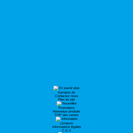
En savoir plus
A propos de
Contactez-nous
Plan du site
Nouvelles
Promotions
Nouveaux produits
TOP' des ventes
Information
Livraison
Informations légales
C.G.V