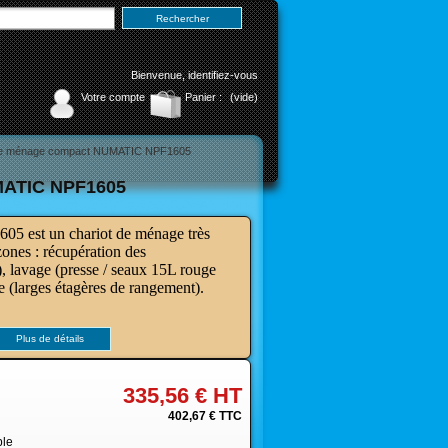
Bienvenue,
identifiez-vous
Votre compte
Panier :
(vide)
de ménage compact NUMATIC NPF1605
ATIC NPF1605
 est un chariot de ménage très
zones : récupération des
), lavage (presse / seaux 15L rouge
ge (larges
étagères de rangement).
Plus de détails
335,56 €
HT
402,67 €
TTC
ble