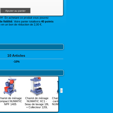
En achetant ce produit vous pouvez
e fidélité
. Votre panier totalisera
40 points
 en un bon de réduction de 2,00 €.
10 Articles
-10%
hariot de ménage
Chariot de ménage
Chariot de ménage
Chariot de ménage
Chari
ompact NUMATIC
NUMATIC XC1 -
caréné modulable
modulable caréné
modul
NPF 1405
Seau de lavage 18L
NUMATIC NC3000
NUMATIC NC4000
NUMA
+ Collecteur 120L
AT - G