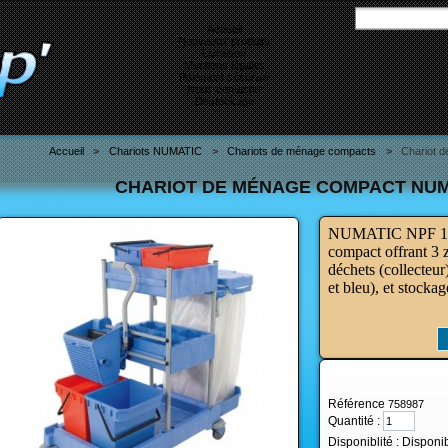
Accueil
Nouveaux produits
Livraison
Mentions légales
Paiement sécurisé
Nous contacter
Destockage
Accueil
>
Chariots NUMATIC
>
Chariots de ménage compacts
>
Chariot 
CHARIOT DE MÉNAGE COMPACT NUM
NUMATIC NPF 1605
compact offrant 3 
déchets
(collecteur
et bleu), et stocka
Référence
758987
Quantité :
Disponiblité :
Disponi