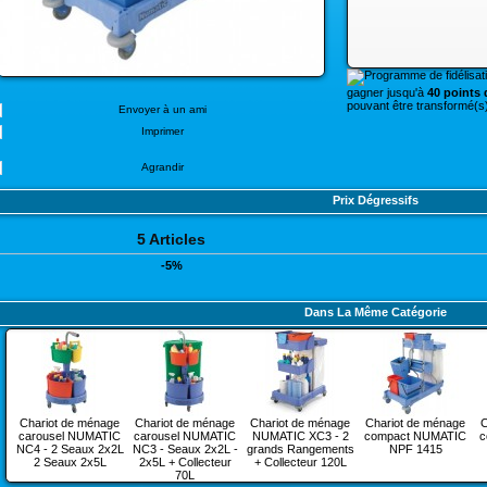
gagner jusqu'à
40 points d
pouvant être transformé(s)
Envoyer à un ami
Imprimer
Agrandir
Prix Dégressifs
5 Articles
-5%
Dans La Même Catégorie
Chariot de ménage
Chariot de ménage
Chariot de ménage
Chariot de ménage
C
carousel NUMATIC
carousel NUMATIC
NUMATIC XC3 - 2
compact NUMATIC
c
NC4 - 2 Seaux 2x2L
NC3 - Seaux 2x2L -
grands Rangements
NPF 1415
2 Seaux 2x5L
2x5L + Collecteur
+ Collecteur 120L
70L