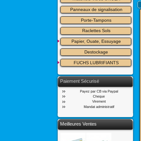
Panneaux de signalisation
Porte-Tampons
Raclettes Sols
Papier, Ouate, Essuyage
Destockage
FUCHS LUBRIFIANTS
Paiement Sécurisé
Payez par CB via Paypal
Cheque
Virement
Mandat administratif
Meilleures Ventes