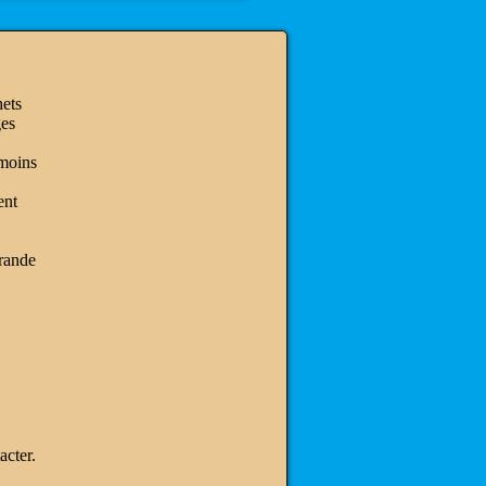
hets
ges
 moins
ent
grande
acter.