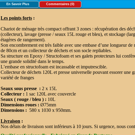
En Savoir Plus
Commentaires (0)
Les points forts
:
Chariot de ménage très compact offrant 3 zones : récupération des déc
(collecteur), lavage (presse / seaux 15L rouge et bleu), et stockage (lar
étagères de rangement).
Son encombrement est très faible avec une embase d’une longueur de
de 80cm et un collecteur de déchets et son socle repliables.
Sa structure en Epoxy / Structofoam et ses galets protecteurs lui confèr
une grande solidité dans le temps.
L’embase en structofoam est incassable et imputrescible.
Collecteur de déchets 120L et presse universelle pouvant essorer une 
variété de franges
Seaux sous presse :
2 x 15L
Collecteur :
1 sac 120L avec couvercle
Seaux ( rouge / bleu ) :
10L
Dimensions roues :
Ø75mm
Dimensions :
580 x 1030 x 950mm.
Livraison
:
Nos délais de livraison sont inférieurs à 10 jours. Si urgence, nous cont