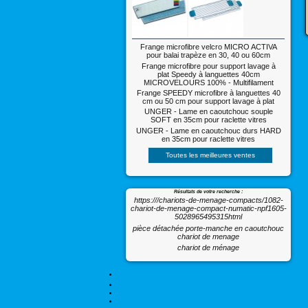
Frange microfibre velcro MICRO ACTIVA
pour balai trapèze en 30, 40 ou 60cm
Frange microfibre pour support lavage à
plat Speedy à languettes 40cm
MICROVELOURS 100% - Multifilament
Frange SPEEDY microfibre à languettes 40
cm ou 50 cm pour support lavage à plat
UNGER - Lame en caoutchouc souple
SOFT en 35cm pour raclette vitres
UNGER - Lame en caoutchouc durs HARD
en 35cm pour raclette vitres
Toutes les meilleures ventes
Résultats de votre recherche :
https:///chariots-de-menage-compacts/1082-
chariot-de-menage-compact-numatic-npf1605-
5028965495315html
pièce détachée porte-manche en caoutchouc
chariot de menage
chariot de ménage