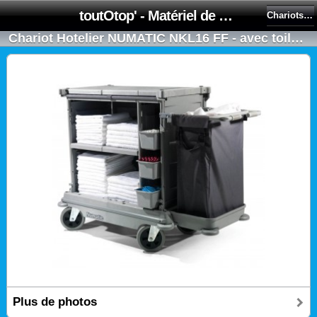
toutOtop' - Matériel de nettoyage, produit d'entretien, lubrifiant pour professionnel et particulier
Chariots hôteliers
Chariot Hotelier NUMATIC NKL16 FF - avec toile occultante
Plus de photos