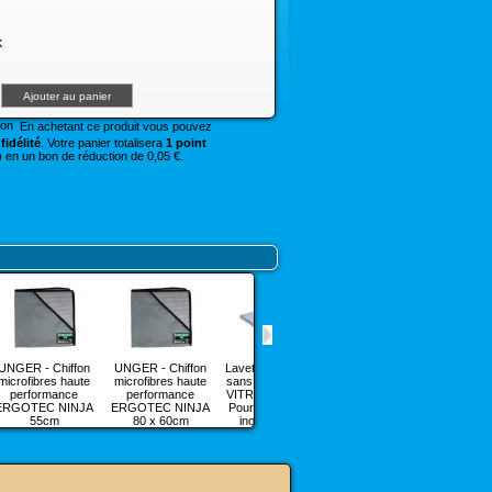
k
En achetant ce produit vous pouvez
fidélité
. Votre panier totalisera
1 point
 en un bon de réduction de 0,05 €.
UNGER - Chiffon
UNGER - Chiffon
Lavette d'essuyage
UNGER - Peau de
microfibres haute
microfibres haute
sans trace MICRO
CHAMOIS
performance
performance
VITRE 39 x 39cm -
Professionnelle en
ERGOTEC NINJA
ERGOTEC NINJA
Pour vitres, miroir,
54 x 77cm
55cm
80 x 60cm
inox, Cristal,...