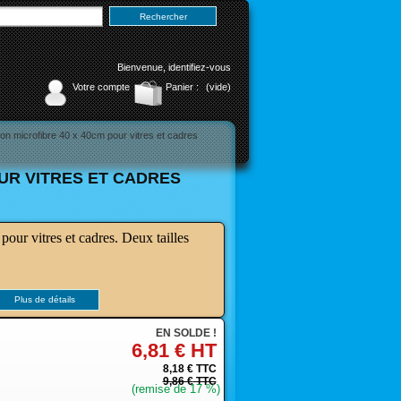
Bienvenue,
identifiez-vous
Votre compte
Panier :
(vide)
n microfibre 40 x 40cm pour vitres et cadres
OUR VITRES ET CADRES
pour vitres et cadres. Deux tailles
Plus de détails
EN SOLDE !
6,81 €
HT
8,18 €
TTC
9,86 €
TTC
(remise de
17
%)