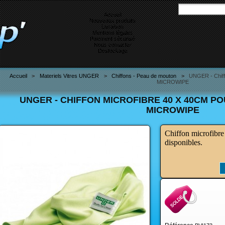
Accueil
Nouveaux produits
Livraison
Mentions légales
Paiement sécurisé
Nous contacter
Destockage
Accueil
>
Materiels Vitres UNGER
>
Chiffons - Peau de mouton
>
UNGER - Chiffo
MICROWIPE
UNGER - CHIFFON MICROFIBRE 40 X 40CM P
MICROWIPE
Chiffon microfibre 
disponibles.