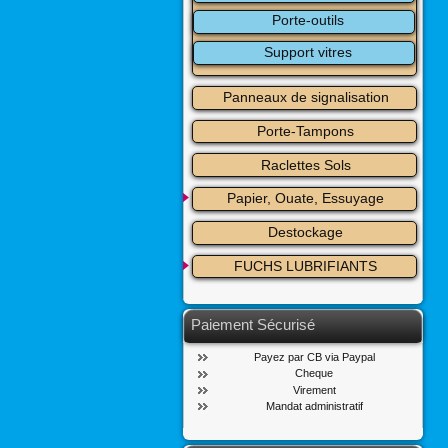
Porte-outils
Support vitres
Panneaux de signalisation
Porte-Tampons
Raclettes Sols
Papier, Ouate, Essuyage
Destockage
FUCHS LUBRIFIANTS
Paiement Sécurisé
Payez par CB via Paypal
Cheque
Virement
Mandat administratif