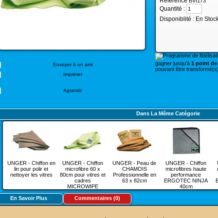
Référence
BVI173
Quantité :
Disponiblité :
En Stoc
gagner jusqu'à
1 point de 
Envoyer à un ami
pouvant être transformé(s)
Imprimer
Agrandir
Dans La Même Catégorie
UNGER - Chiffon en
UNGER - Chiffon
UNGER - Peau de
UNGER - Chiffon
lin pour polir et
microfibre 60 x
CHAMOIS
microfibres haute
nettoyer les vitres
80cm pour vitres et
Professionnelle en
performance
cadres
63 x 82cm
ERGOTEC NINJA
MICROWIPE
40cm
En Savoir Plus
Commentaires (0)