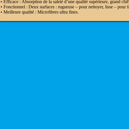
• Efficace : Absorption de la saleté d’une qualité supérieure, grand chi
• Fonctionnel : Deux surfaces : rugueuse – pour nettoyer, lisse – pour fai
• Meilleure qualité : Microfibres ultra fines.