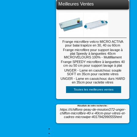
Meilleures Ventes
Frange microfibre velcro MICRO ACTIVA
pour balai trapèze en 30, 40 ou 60cm
Frange microfibre pour support lavage à
plat Speedy à languettes 40cm
MICROVELOURS 100% - Multifilament
Frange SPEEDY microfibre à languettes 40
cm ou 50 cm pour support lavage à plat
UNGER - Lame en caoutchouc souple
SOFT en 35cm pour raclette vitres
UNGER - Lame en caoutchouc durs HARD
en 35cm pour raclette vitres
Toutes les meilleures ventes
Résultats de votre recherche :
https:///chiffons-peau-de-mouton/272-unger-
chiffon-microfibre-40-x-40cm-pour-vitres-et-
cadres-microwipe-4017942990555html