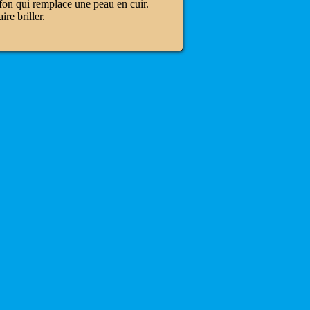
ffon qui remplace une peau en cuir.
re briller.