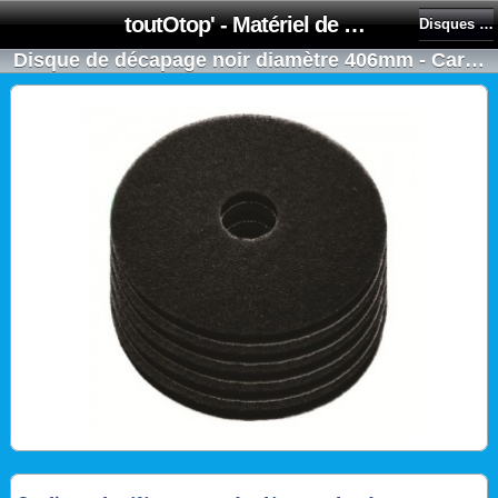
toutOtop' - Matériel de nettoyage, produit d'entretien, lubrifiant pour professionnel et particulier
Disques pour monobrosses
Disque de décapage noir diamètre 406mm - Carton de 5 - NUMATIC