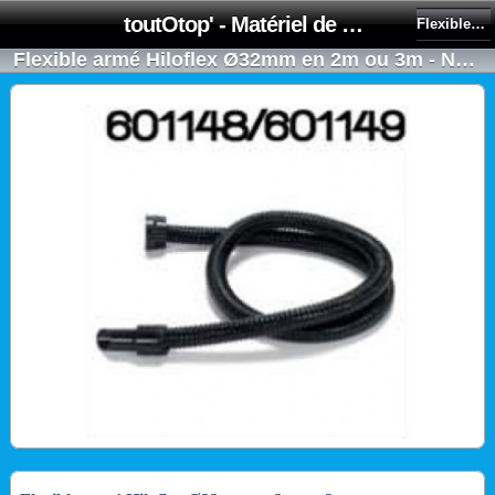
toutOtop' - Matériel de nettoyage, produit d'entretien, lubrifiant pour professionnel et particulier
Flexibles, Tubes, Adaptateurs
Flexible armé Hiloflex Ø32mm en 2m ou 3m - NUMATIC