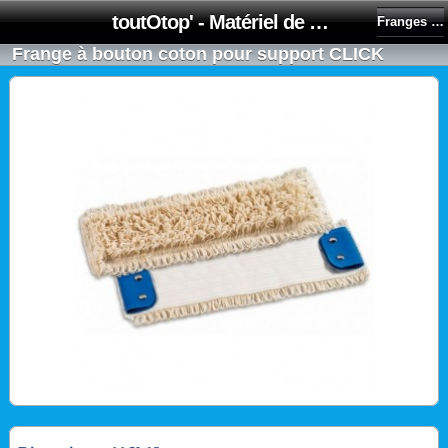
toutOtop' - Matériel de nettoyage, produit d'entretien, lubrifiant pour professionnel et particulier
Franges à languettes
Frange à bouton coton pour support CLICK