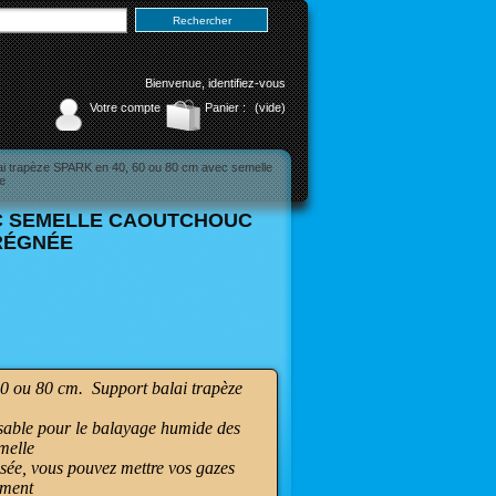
Bienvenue,
identifiez-vous
Votre compte
Panier :
(vide)
ai trapèze SPARK en 40, 60 ou 80 cm avec semelle
e
VEC SEMELLE CAOUTCHOUC
RÉGNÉE
0 ou 80 cm. Support balai trapèze
isable pour le balayage humide des
melle
sée, vous pouvez mettre
vos gazes
ement