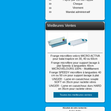
Cheque
Virement
Mandat administratif
Meilleures Ventes
Frange microfibre velcro MICRO ACTIVA
pour balai trapèze en 30, 40 ou 60cm
Frange microfibre pour support lavage à
plat Speedy à languettes 40cm
MICROVELOURS 100% - Multifilament
Frange SPEEDY microfibre à languettes 40
cm ou 50 cm pour support lavage à plat
UNGER - Lame en caoutchouc souple
SOFT en 35cm pour raclette vitres
UNGER - Lame en caoutchouc durs HARD
en 35cm pour raclette vitres
Toutes les meilleures ventes
Résultats de votre recherche :