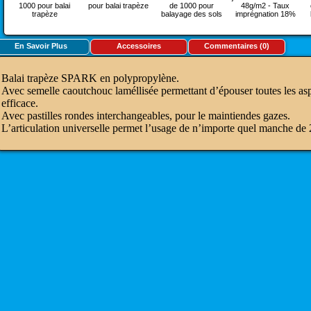
1000 pour balai
pour balai trapèze
de 1000 pour
48g/m2 - Taux
trapèze
balayage des sols
imprégnation 18%
En Savoir Plus
Accessoires
Commentaires (0)
Balai trapèze SPARK en polypropylène.
Avec semelle caoutchouc laméllisée permettant d’épouser toutes les asp
efficace.
Avec pastilles rondes interchangeables, pour le maintiendes gazes.
L’articulation universelle permet l’usage de n’importe quel manche de