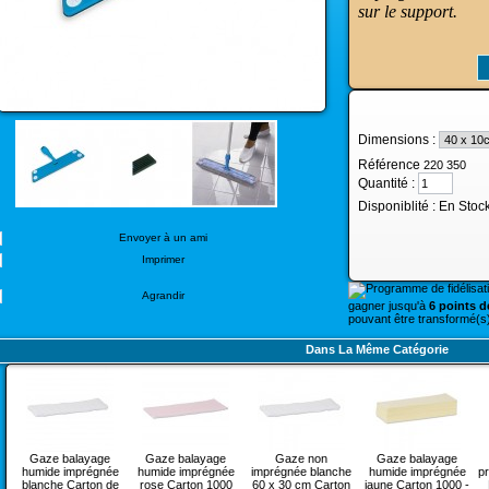
sur le support.
Dimensions :
Référence
220 350
Quantité :
Disponiblité :
En Stoc
Envoyer à un ami
Imprimer
Agrandir
gagner jusqu'à
6 points de
pouvant être transformé(s)
Dans La Même Catégorie
Gaze balayage
Gaze balayage
Gaze non
Gaze balayage
humide imprégnée
humide imprégnée
imprégnée blanche
humide imprégnée
pr
blanche Carton de
rose Carton 1000
60 x 30 cm Carton
jaune Carton 1000 -