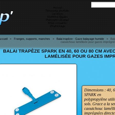
Accueil
Nouveaux produits
Livraison
Mentions légales
Paiement sécurisé
Nous contacter
Destockage
ccueil
>
Franges, supports, manches
>
Balai trapèze - Gaze balayage humide
>
Bal
caoutchouc lamélisée pour gazes imprégné
BALAI TRAPÈZE SPARK EN 40, 60 OU 80 CM A
LAMÉLISÉE POUR GAZES IMP
Dimensions : 40, 6
SPARK en
polypropylène util
sols. Grace a la se
caoutchouc lamélli
imprégnées direct