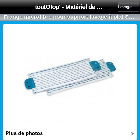
toutOtop' - Matériel de nettoyage, produit d'entretien, lubrifiant pour professionnel et particulier
Lavage à plat Speedy
Frange microfibre pour support lavage à plat Speedy à languettes 40cm MICROVELOURS 100% - Multifilament
Plus de photos