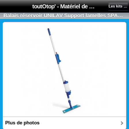
toutOtop' - Matériel de nettoyage, produit d'entretien, lubrifiant pour professionnel et particulier
Les kits complets de lavage
Balais réservoir UNILAV Support lamelles SPARK/Bandeau usage unique
Plus de photos