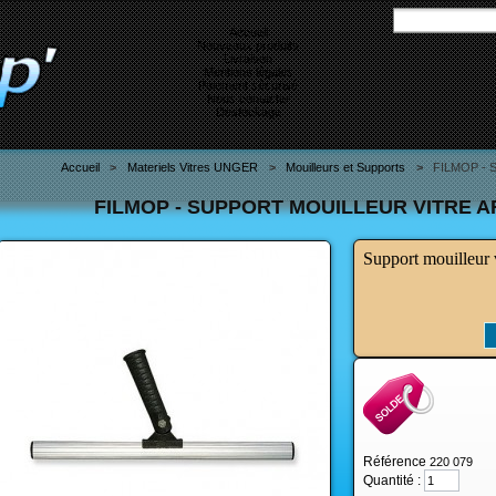
Accueil
Nouveaux produits
Livraison
Mentions légales
Paiement sécurisé
Nous contacter
Destockage
Accueil
>
Materiels Vitres UNGER
>
Mouilleurs et Supports
>
FILMOP - Su
FILMOP - SUPPORT MOUILLEUR VITRE A
Support mouilleur 
Référence
220 079
Quantité :