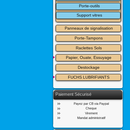
Porte-outils
Support vitres
Panneaux de signalisation
Porte-Tampons
Raclettes Sols
Papier, Ouate, Essuyage
Destockage
FUCHS LUBRIFIANTS
Paiement Sécurisé
Payez par CB via Paypal
Cheque
Virement
Mandat administratif