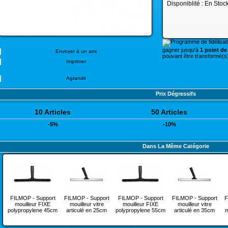
Disponiblité :
En Stoc
gagner jusqu'à
1 point de 
Envoyer à un ami
pouvant être transformé(s)
Imprimer
Agrandir
Prix Dégressifs
10 Articles
50 Articles
-5%
-10%
Dans La Même Catégorie
FILMOP - Support
FILMOP - Support
FILMOP - Support
FILMOP - Support
F
mouilleur FIXE
mouilleur vitre
mouilleur FIXE
mouilleur vitre
polypropylene 45cm
articulé en 25cm
polypropylene 55cm
articulé en 35cm
m