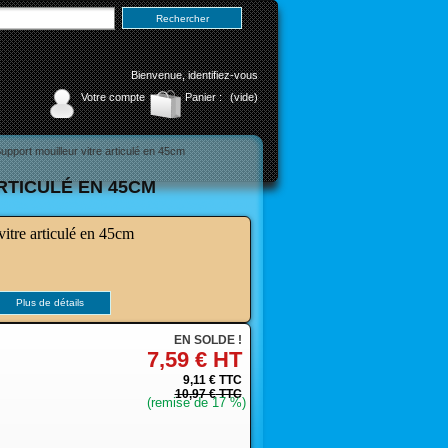
Bienvenue,
identifiez-vous
Votre compte
Panier :
(vide)
pport mouilleur vitre articulé en 45cm
RTICULÉ EN 45CM
vitre articulé en 45cm
Plus de détails
EN SOLDE !
7,59 €
HT
9,11 €
TTC
10,97 €
TTC
(remise de
17
%)