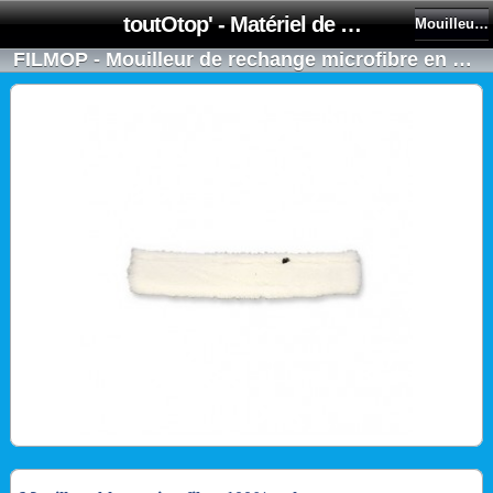
toutOtop' - Matériel de nettoyage, produit d'entretien, lubrifiant pour professionnel et particulier
Mouilleurs et Supports
FILMOP - Mouilleur de rechange microfibre en 35cm