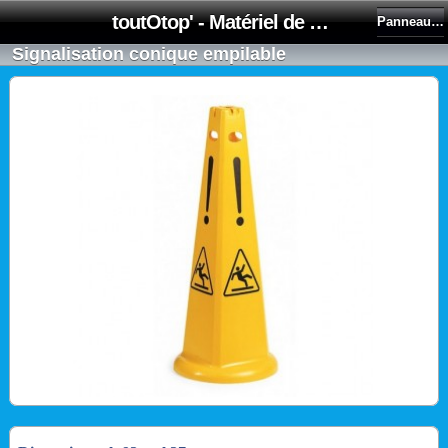
toutOtop' - Matériel de nettoyage, produit d'entretien, lubrifiant pour professionnel et particulier
Panneaux De Signalisation
Signalisation conique empilable