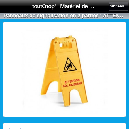
toutOtop' - Matériel de nettoyage, produit d'entretien, lubrifiant pour professionnel et particulier
Panneaux De Signalisation
Panneaux de signalisation en 2 parties "ATTENTION SOL GLISSANT"