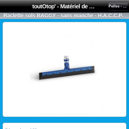
toutOtop' - Matériel de nettoyage, produit d'entretien, lubrifiant pour professionnel et particulier
Pelles - Raclettes sols
Raclette sols BAGGY - sans manche - H.A.C.C.P.