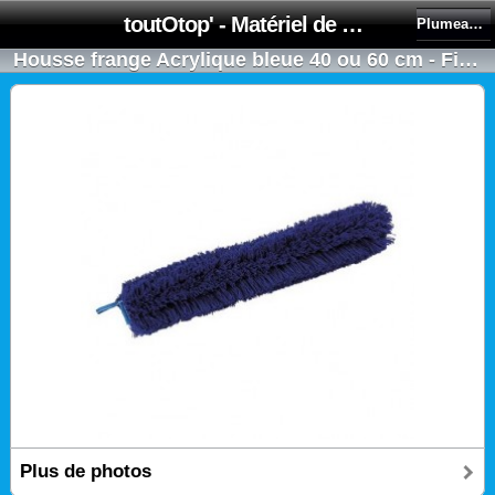
toutOtop' - Matériel de nettoyage, produit d'entretien, lubrifiant pour professionnel et particulier
Plumeau et plafond
Housse frange Acrylique bleue 40 ou 60 cm - Fils longs sur 2 faces pour plumeau SNAKE ou SPILLO
Plus de photos