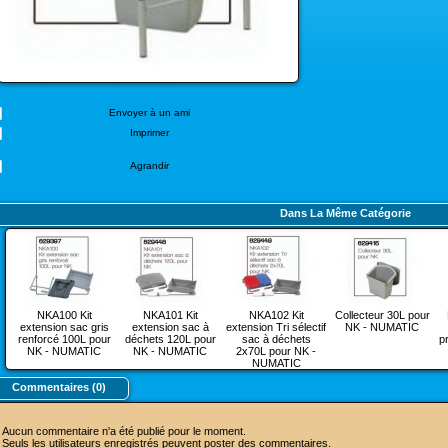
Envoyer à un ami
Imprimer
Agrandir
Dans La Même Catégorie
NKA100 Kit
NKA101 Kit
NKA102 Kit
Collecteur 30L pour
extension sac gris
extension sac à
extension Tri sélectif
NK - NUMATIC
renforcé 100L pour
déchets 120L pour
sac à déchets
p
NK - NUMATIC
NK - NUMATIC
2x70L pour NK -
NUMATIC
Commentaires (0)
Aucun commentaire n'a été publié pour le moment.
Seuls les utilisateurs enregistrés peuvent poster des commentaires.