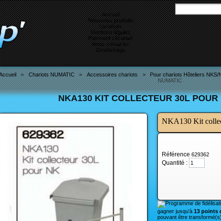
Accueil
Nouveaux produits
Livraison
Mentions légales
Paiement sécurisé
Nous contacter
Destockage
Accueil
>
Chariots NUMATIC
>
Accessoires chariots
>
Pour chariots Hôteliers NKS
NUMATIC
NKA130 KIT COLLECTEUR 30L POUR 
NKA130 Kit colle
Référence
629362
Quantité :
gagner jusqu'à
13 points d
pouvant être transformé(s)