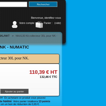
Bienvenue,
identifiez-vous
Votre compte
Panier :
(vide)
/NKL/NKT
>
NKA130 Kit collecteur 30L pour NK -
NK - NUMATIC
cteur 30L pour NK.
110,39 €
HT
132,46 €
TTC
En achetant ce produit vous pouvez
e fidélité
. Votre panier totalisera
13 points
 en un bon de réduction de 0,65 €.