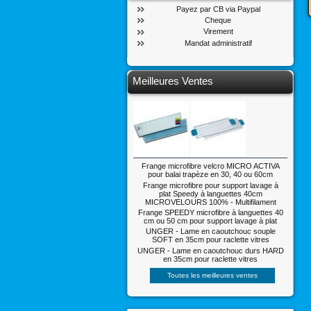
Payez par CB via Paypal
Cheque
Virement
Mandat administratif
Meilleures Ventes
Frange microfibre velcro MICRO ACTIVA
pour balai trapèze en 30, 40 ou 60cm
Frange microfibre pour support lavage à
plat Speedy à languettes 40cm
MICROVELOURS 100% - Multifilament
Frange SPEEDY microfibre à languettes 40
cm ou 50 cm pour support lavage à plat
UNGER - Lame en caoutchouc souple
SOFT en 35cm pour raclette vitres
UNGER - Lame en caoutchouc durs HARD
en 35cm pour raclette vitres
Toutes les meilleures ventes