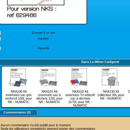
Envoyer à un ami
Imprimer
Agrandir
Dans La Même Catégorie
NKA100 Kit
NKA101 Kit
NKA102 Kit
NKA130 Kit
C
extension sac gris
extension sac à
extension Tri sélectif
collecteur 30L pour
renforcé 100L pour
déchets 120L pour
sac à déchets
NK - NUMATIC
NK - NUMATIC
NK - NUMATIC
2x70L pour NK -
NUMATIC
Commentaires (0)
Aucun commentaire n'a été publié pour le moment.
Seuls les utilisateurs enregistrés peuvent poster des commentaires.