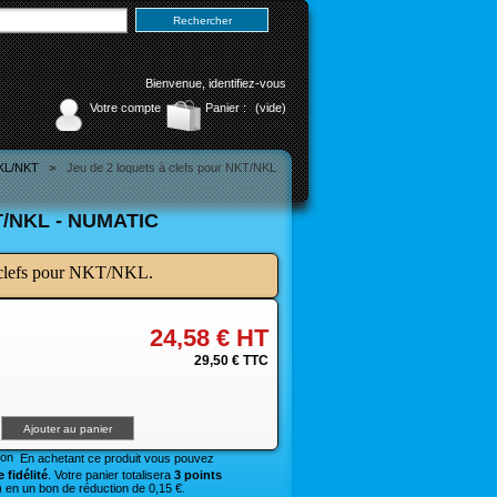
Bienvenue,
identifiez-vous
Votre compte
Panier :
(vide)
NKL/NKT
>
Jeu de 2 loquets à clefs pour NKT/NKL
/NKL - NUMATIC
à clefs pour NKT/NKL.
24,58 €
HT
29,50 €
TTC
En achetant ce produit vous pouvez
 fidélité
. Votre panier totalisera
3 points
 en un bon de réduction de 0,15 €.