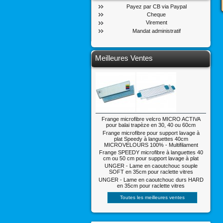
Payez par CB via Paypal
Cheque
Virement
Mandat administratif
Meilleures Ventes
Frange microfibre velcro MICRO ACTIVA
pour balai trapèze en 30, 40 ou 60cm
Frange microfibre pour support lavage à
plat Speedy à languettes 40cm
MICROVELOURS 100% - Multifilament
Frange SPEEDY microfibre à languettes 40
cm ou 50 cm pour support lavage à plat
UNGER - Lame en caoutchouc souple
SOFT en 35cm pour raclette vitres
UNGER - Lame en caoutchouc durs HARD
en 35cm pour raclette vitres
Toutes les meilleures ventes