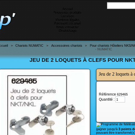
Accueil
Nouveaux produits
Livraison
Mentions légales
Paiement sécurisé
Nous contacter
Destockage
ccueil
>
Chariots NUMATIC
>
Accessoires chariots
>
Pour chariots Hôteliers NKS/
- NUMATIC
JEU DE 2 LOQUETS À CLEFS POUR NKT
Jeu de 2 loquets 
Référence
629465
Quantité :
gagner jusqu'à
3 points de
pouvant être transformé(s)