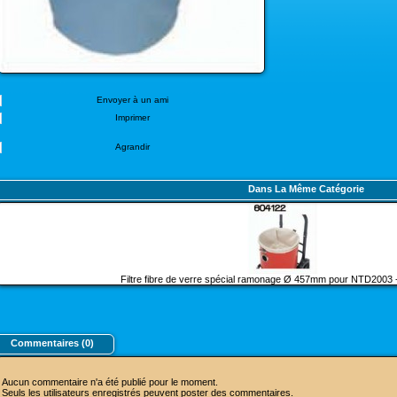
Envoyer à un ami
Imprimer
Agrandir
Dans La Même Catégorie
Filtre fibre de verre spécial ramonage Ø 457mm pour NTD200
Commentaires (0)
Aucun commentaire n'a été publié pour le moment.
Seuls les utilisateurs enregistrés peuvent poster des commentaires.