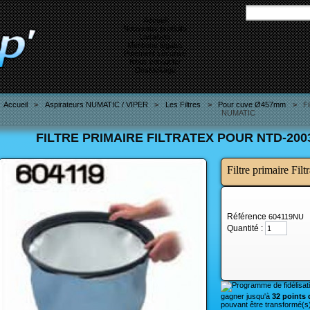
Accueil
Nouveaux produits
Livraison
Mentions légales
Paiement sécurisé
Nous contacter
Destockage
Accueil
>
Aspirateurs NUMATIC / VIPER
>
Les Filtres
>
Pour cuve Ø457mm
>
F
NUMATIC
FILTRE PRIMAIRE FILTRATEX POUR NTD‐200
Filtre primaire F
Référence
604119NU
Quantité :
gagner jusqu'à
32 points d
pouvant être transformé(s)