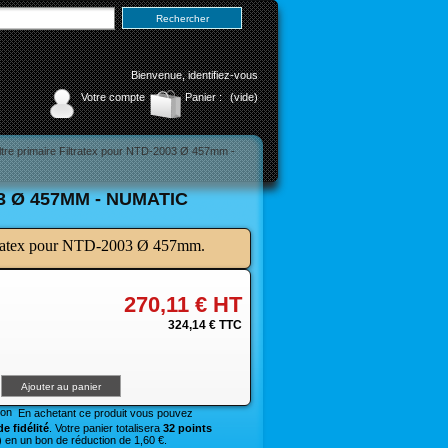
Bienvenue,
identifiez-vous
Votre compte
Panier :
(vide)
iltre primaire Filtratex pour NTD‐2003 Ø 457mm -
3 Ø 457MM - NUMATIC
iltratex pour NTD‐2003 Ø 457mm.
270,11 €
HT
324,14 €
TTC
En achetant ce produit vous pouvez
e fidélité
. Votre panier totalisera
32 points
 en un bon de réduction de 1,60 €.