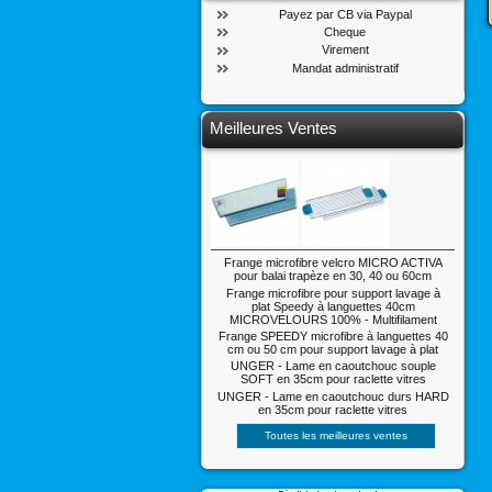
Payez par CB via Paypal
Cheque
Virement
Mandat administratif
Meilleures Ventes
Frange microfibre velcro MICRO ACTIVA
pour balai trapèze en 30, 40 ou 60cm
Frange microfibre pour support lavage à
plat Speedy à languettes 40cm
MICROVELOURS 100% - Multifilament
Frange SPEEDY microfibre à languettes 40
cm ou 50 cm pour support lavage à plat
UNGER - Lame en caoutchouc souple
SOFT en 35cm pour raclette vitres
UNGER - Lame en caoutchouc durs HARD
en 35cm pour raclette vitres
Toutes les meilleures ventes