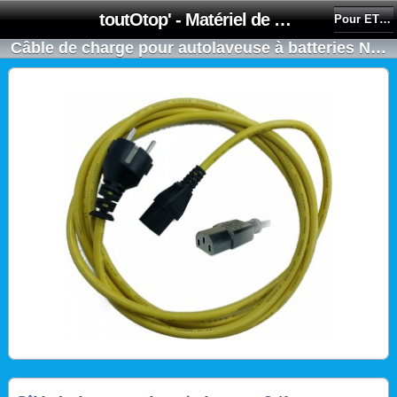
toutOtop' - Matériel de nettoyage, produit d'entretien, lubrifiant pour professionnel et particulier
Pour ET4045 / ETB4045
Câble de charge pour autolaveuse à batteries NUMATIC ETB 4045 longueur 2,40m