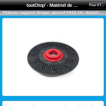
toutOtop' - Matériel de nettoyage, produit d'entretien, lubrifiant pour professionnel et particulier
Pour ET4045 / ETB4045
Plateau support disque abrasif PADLOC diamètre 406mm pour ET / ETB4045 - NUMATIC